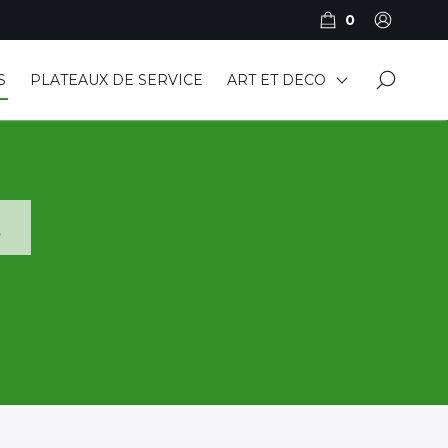
0
×
S
PLATEAUX DE SERVICE
ART ET DECO
s