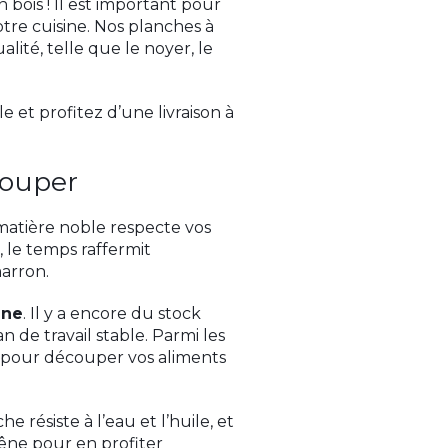
bois ! Il est important pour
tre cuisine. Nos planches à
ité, telle que le noyer, le
 et profitez d’une livraison à
couper
 matière noble respecte vos
, le temps raffermit
marron.
êne
. Il y a encore du stock
n de travail stable. Parmi les
pour découper vos aliments
 résiste à l’eau et l’huile, et
êne pour en profiter