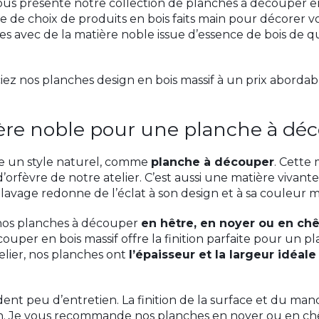
us présente notre collection de planches à découper en 
 de choix de produits en bois faits main pour décorer vo
 avec de la matière noble issue d’essence de bois de qual
z nos planches design en bois massif à un prix abordable
ière noble pour une planche à dé
rte un style naturel, comme
planche à découper
. Cette
d’orfèvre de notre atelier. C’est aussi une matière vivante
 lavage redonne de l’éclat à son design et à sa couleur 
i nos planches à découper
en hêtre, en noyer ou en ch
uper en bois massif offre la finition parfaite pour un pla
elier, nos planches ont
l’épaisseur et la largeur idéale
t peu d’entretien. La finition de la surface et du manche
en. Je vous recommande nos planches en noyer ou en ch