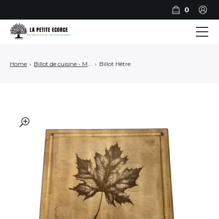
0
BILLOTS
Home
›
Billot de cuisine - Made in France
›
Billot Hêtre
PLANCHES
PLATEAUX DE SERVICE
ART ET DECO
🔍