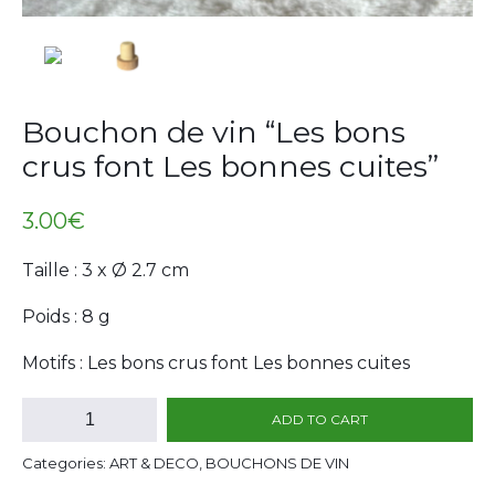
Bouchon de vin “Les bons
crus font Les bonnes cuites”
3.00
€
Taille : 3 x Ø 2.7 cm
Poids : 8 g
Motifs : Les bons crus font Les bonnes cuites
Bouchon
ADD TO CART
de
vin
Categories: ART & DECO, BOUCHONS DE VIN
"Les