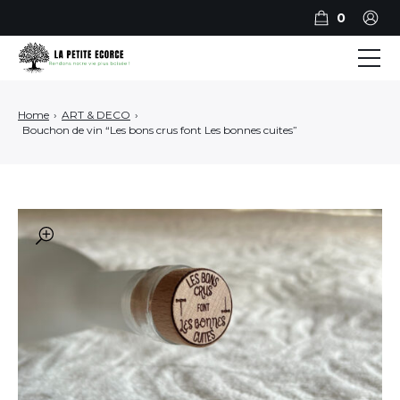
0
BILLOTS
Home
›
ART & DECO
›
Bouchon de vin “Les bons crus font Les bonnes cuites”
PLANCHES
PLATEAUX DE SERVICE
ART ET DECO
🔍