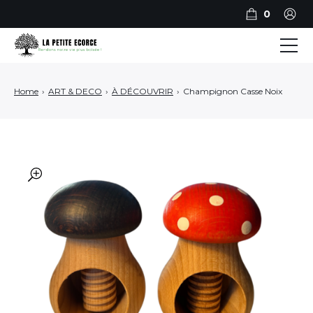
0
BILLOTS
Home
›
ART & DECO
›
À DÉCOUVRIR
›
Champignon Casse Noix
PLANCHES
PLATEAUX DE SERVICE
ART ET DECO
🔍