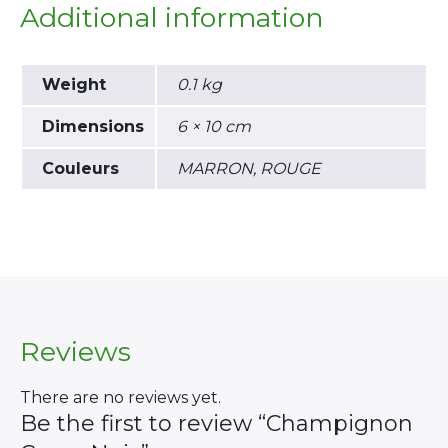
Additional information
Weight
0.1 kg
Dimensions
6 × 10 cm
Couleurs
MARRON, ROUGE
×
Search
for:
Reviews
There are no reviews yet.
Be the first to review “Champignon