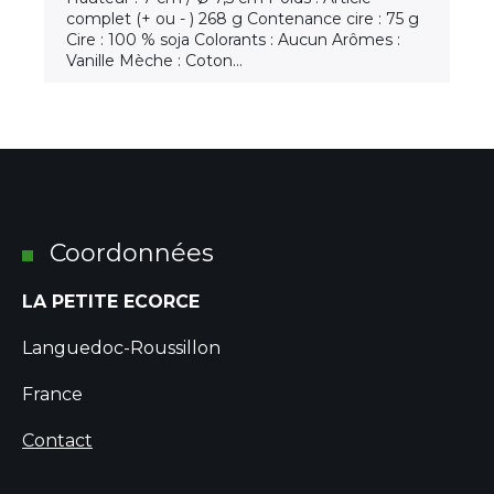
complet (+ ou - ) 268 g Contenance cire : 75 g
Cire : 100 % soja Colorants : Aucun Arômes :
Vanille Mèche : Coton…
Coordonnées
LA PETITE ECORCE
Languedoc-Roussillon
France
Contact