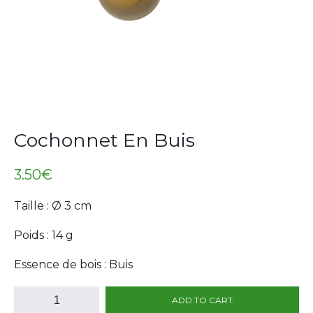
Cochonnet En Buis
3.50
€
Taille : Ø 3 cm
Poids : 14 g
Essence de bois : Buis
Cochonnet
ADD TO CART
En