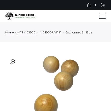
0
BILLOTS
Home
›
ART & DECO
›
À DÉCOUVRIR
›
Cochonnet En Buis
PLANCHES
PLATEAUX DE SERVICE
ART ET DECO
🔍