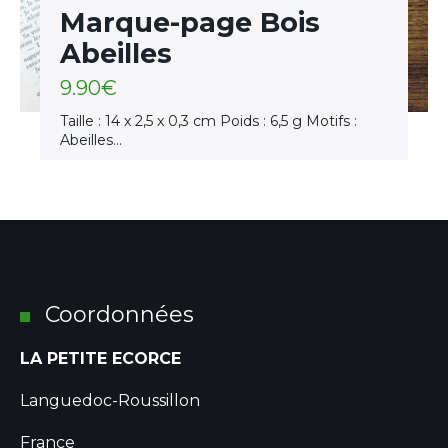
Marque-page Bois
Abeilles
9.90
€
Taille : 14 x 2,5 x 0,3 cm Poids : 6,5 g Motifs :
Abeilles…
Coordonnées
LA PETITE ECORCE
Languedoc-Roussillon
France