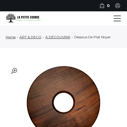
0
BILLOTS
Home
›
ART & DECO
›
À DÉCOUVRIR
›
Dessous De Plat Noyer
PLANCHES
PLATEAUX DE SERVICE
ART ET DECO
🔍