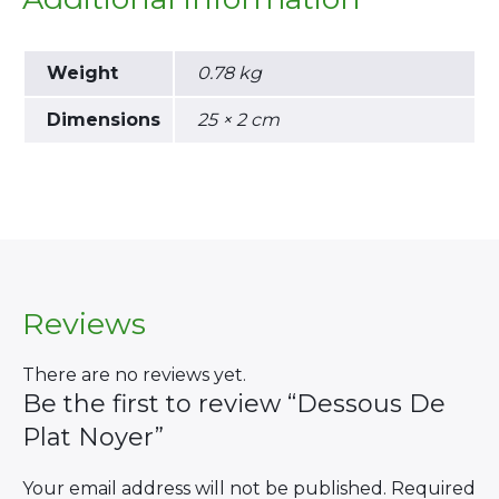
Weight
0.78 kg
Dimensions
25 × 2 cm
×
Reviews
Search
for:
There are no reviews yet.
Be the first to review “Dessous De
Plat Noyer”
Your email address will not be published.
Required