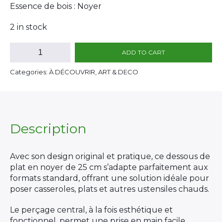
Essence de bois : Noyer
2 in stock
Dessous
ADD TO CART
De
Plat
Categories: À DÉCOUVRIR, ART & DECO
Noyer
quantity
Description
Avec son design original et pratique, ce dessous de
plat en noyer de 25 cm s’adapte parfaitement aux
formats standard, offrant une solution idéale pour
poser casseroles, plats et autres ustensiles chauds.
Le perçage central, à la fois esthétique et
fonctionnel, permet une prise en main facile,