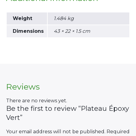
Weight
1.484 kg
Dimensions
43 × 22 × 1.5 cm
×
Search
Reviews
for:
There are no reviews yet.
Be the first to review “Plateau Époxy
Vert”
Your email address will not be published.
Required