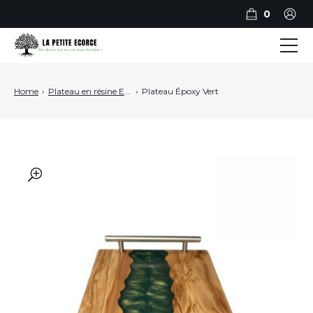
0
BILLOTS
Home
›
Plateau en résine Epoxy
›
Plateau Époxy Vert
PLANCHES
PLATEAUX DE SERVICE
ART ET DECO
🔍