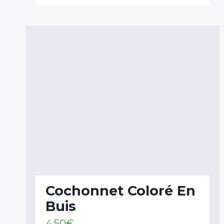
Cochonnet Coloré En
Buis
4.50
€