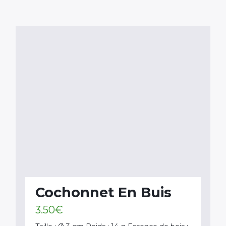
Cochonnet En Buis
3.50
€