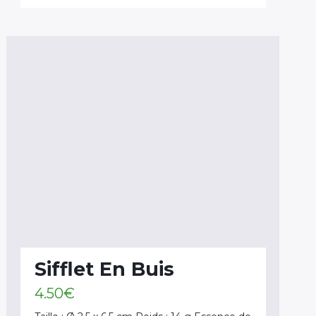
Sifflet En Buis
4.50
€